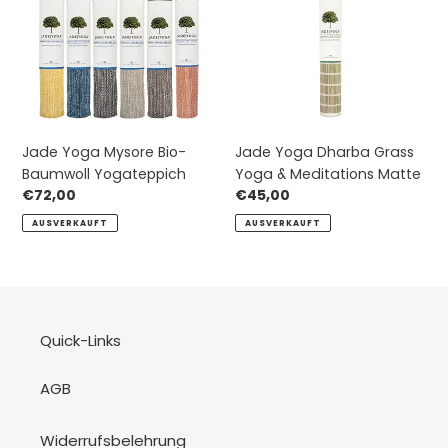
i
Bio-
Grass
Baumwoll
Yoga
e
Yogateppich
&
:
Meditations
Matte
Jade Yoga Mysore Bio-
Jade Yoga Dharba Grass
Baumwoll Yogateppich
Yoga & Meditations Matte
Normaler
€72,00
Normaler
€45,00
Preis
Preis
AUSVERKAUFT
AUSVERKAUFT
Quick-Links
AGB
Widerrufsbelehrung