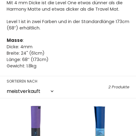
Mit 4 mm Dicke ist die Level One etwas dünner als die
i
Harmony Matte und etwas dicker als die Travel Mat.
e
Level 1 ist in zwei Farben und in der Standardlänge 173cm
:
(68’’) erhältlich.
Masse
:
Dicke: 4mm
Breite: 24" (61cm)
Länge: 68’’ (173cm)
Gewicht: 1.8kg
SORTIEREN NACH
2 Produkte
Jade
Jade
Yoga
Yoga
Level
Level
One
One
-
-