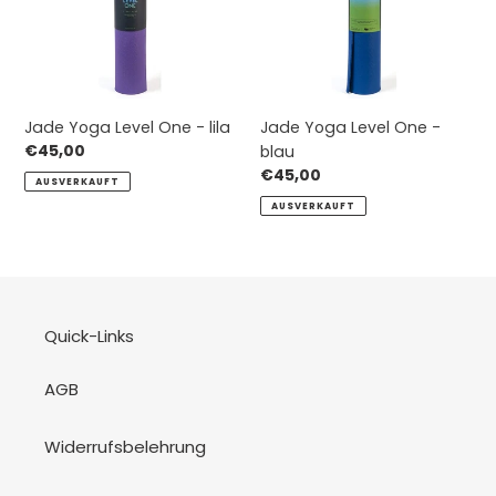
lila
blau
Jade Yoga Level One - lila
Jade Yoga Level One -
Normaler
€45,00
blau
Preis
Normaler
€45,00
AUSVERKAUFT
Preis
AUSVERKAUFT
Quick-Links
AGB
Widerrufsbelehrung