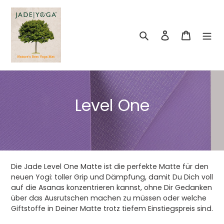
Direkt
zum
Inhalt
Suchen
Einloggen
Warenko
K
Level One
a
t
e
Die Jade Level One Matte ist die perfekte Matte für den
g
neuen Yogi: toller Grip und Dämpfung, damit Du Dich voll
auf die Asanas konzentrieren kannst, ohne Dir Gedanken
o
über das Ausrutschen machen zu müssen oder welche
Giftstoffe in Deiner Matte trotz tiefem Einstiegspreis sind.
r